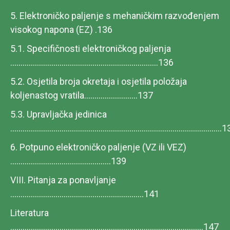
5. Elektroničko paljenje s mehaničkim razvođenjem
visokog napona (EZ) .136
5.1. Specifičnosti elektroničkog paljenja
........................................................................136
5.2. Osjetila broja okretaja i osjetila položaja
koljenastog vratila..........................137
5.3. Upravljačka jedinica
.....................................................................................................
6. Potpuno elektroničko paljenje (VZ ili VEZ)
.................................................139
VIII. Pitanja za ponavljanje
.................................................................141
Literatura
..............................................................................................147