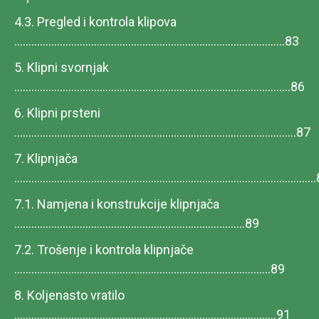
4.3. Pregled i kontrola klipova
...............................................................................................83
5. Klipni svornjak
.................................................................................................86
6. Klipni prsteni
...................................................................................................87
7. Klipnjača
.......................................................................................................
7.1. Namjena i konstrukcije klipnjača
.................................................................................89
7.2. Trošenje i kontrola klipnjače
..........................................................................................89
8. Koljenasto vratilo
............................................................................................91