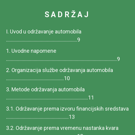
SADRŽAJ
I. Uvod u održavanje automobila
...........................................................9
1. Uvodne napomene
............................................................................................9
2. Organizacija službe održavanja automobila
................................................10
3. Metode održavanja automobila
....................................................................11
3.1. Održavanje prema izvoru financijskih sredstava
....................................................13
3.2. Održavanje prema vremenu nastanka kvara