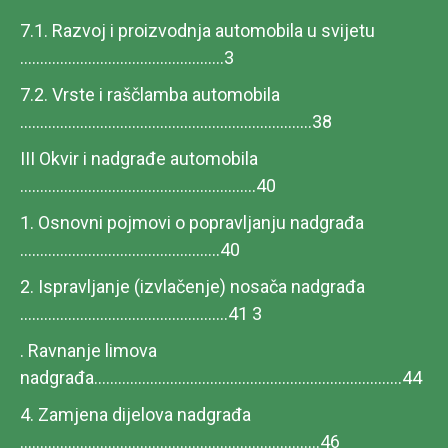
7.1. Razvoj i proizvodnja automobila u svijetu
...................................................3
7.2. Vrste i raščlamba automobila
.........................................................................38
III Okvir i nadgrađe automobila
...........................................................40
1. Osnovni pojmovi o popravljanju nadgrađa
..................................................40
2. Ispravljanje (izvlačenje) nosača nadgrađa
....................................................41 3
. Ravnanje limova
nadgrađa.............................................................................44
4. Zamjena dijelova nadgrađa
...........................................................................46