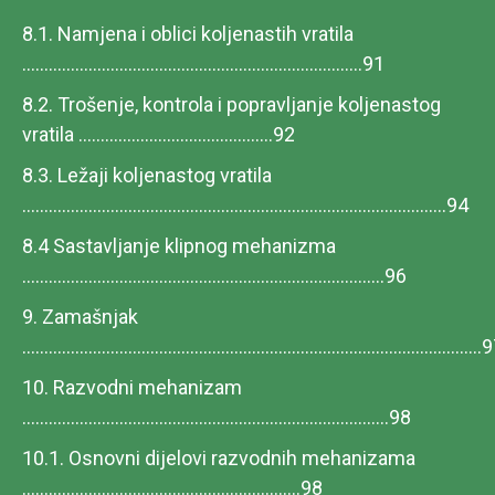
8.1. Namjena i oblici koljenastih vratila
.............................................................................91
8.2. Trošenje, kontrola i popravljanje koljenastog
vratila ............................................92
8.3. Ležaji koljenastog vratila
................................................................................................94
8.4 Sastavljanje klipnog mehanizma
..................................................................................96
9. Zamašnjak
.......................................................................................................
10. Razvodni mehanizam
...................................................................................98
10.1. Osnovni dijelovi razvodnih mehanizama
...............................................................98