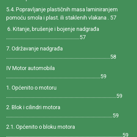
5.4. Popravljanje plastičnih masa laminiranjem
pomoću smola i plast. ili staklenih vlakana . 57
6. Kitanje, brušenje i bojenje nadgrađa
............................................................57
7. Održavanje nadgrađa
.....................................................................................58
IV Motor automobila
.............................................................................59
1. Općenito o motoru
..........................................................................................59
2. Blok i cilindri motora
.......................................................................................59
2.1. Općenito o bloku motora
...............................................................................................59